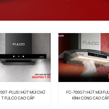
00T-PLUS | HÚT MÙI CHỮ
FC-700G7 | HÚT MÙI F
T FULCO CAO CẤP
KÍNH CONG CAO CẤ