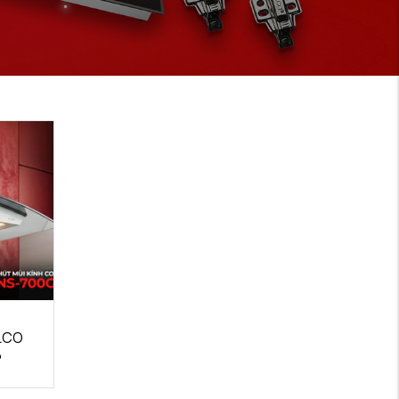
ULCO
P