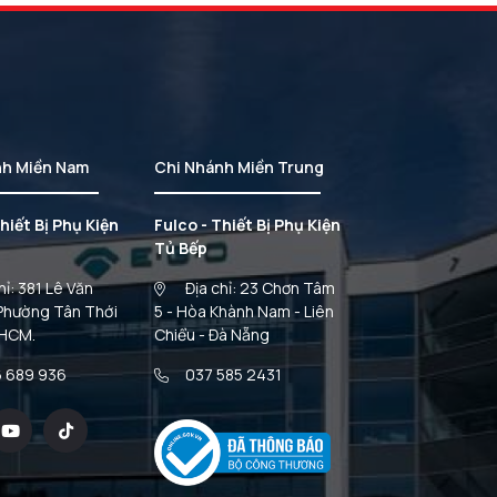
nh Miền Nam
Chi Nhánh Miền Trung
hiết Bị Phụ Kiện
Fulco - Thiết Bị Phụ Kiện
Tủ Bếp
hỉ: 381 Lê Văn
Địa chỉ: 23 Chơn Tâm
Phường Tân Thới
5 - Hòa Khành Nam - Liên
 HCM.
Chiểu - Đà Nẵng
 689 936
037 585 2431