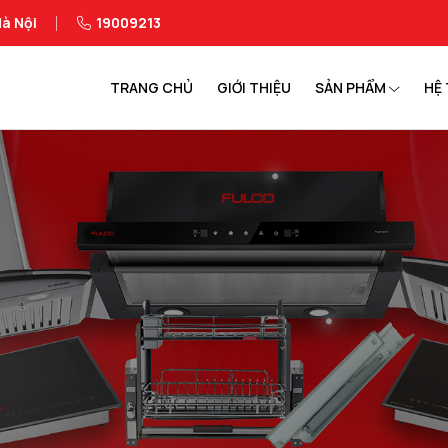
à Nội
19009213
TRANG CHỦ
GIỚI THIỆU
SẢN PHẨM
HỆ 