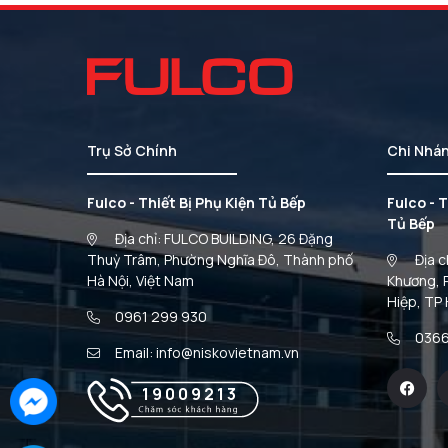
Trụ Sở Chính
Chi Nhá
Fulco - Thiết Bị Phụ Kiện Tủ Bếp
Fulco - T
Tủ Bếp
Địa chỉ: FULCO BUILDING, 26 Đặng
Thuỳ Trâm, Phường Nghĩa Đô, Thành phố
Địa c
Hà Nội, Việt Nam
Khương, 
Hiệp, TP
0961 299 930
0366
Email: info@niskovietnam.vn
19009213