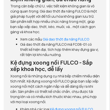
Trong căn bếp chữ U, việc tiết kiệm không gian là vô
cùng quan trọng. Giá dao thớt đa năng FULCO là một
giải pháp tuyệt vời để tối ưu hóa không gian lưu trữ.
Sản phẩm kết hợp nhiều chức năng trong một, giúp
bạn sắp xếp dao, thớt, kéo, muôi, vá... một cách gọn
gàng và khoa học.
Xem các mẫu
Giá dao thớt đa năng FULCO
Giá dao thớt đa năng FULCO mã FC08-01 có
thiết kế hiện đại, tích hợp thêm khay đựng gia vị,
rất tiện lợi khi nấu nướng.
Kệ đựng xoong nồi FULCO - Sắp
xếp khoa học, dễ lấy
Xoong nồi là những dụng cụ nhà bếp chiếm nhiều diện
tích nhất. Kệ đựng xoong nồi FULCO giúp bạn sắp xếp
xoong nồi một cách ngăn nắp và dễ dàng lấy ra khi
cần. Sản phẩm có thiết kế chắc chắn, chịu được tải
trọng lớn và có nhiều kích thước khác nhau, phù hợp
với mọi loại xoong nồi.
Khám phá các loại
Kệ đựng xoong nồi FULCO