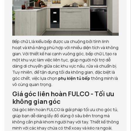
Bếp chữ L là kiểu bếp được ưa chuộng bởi tính linh
hoạt và khả năng phù hợp với nhiều diện tích và không
gian. Với thiết kế hai cạnh vuông góc, bếp chữ L tạo ra
một khu vực làm việc liên tục, giúp người nội trợ dễ
dàng di chuyển giữa các khu vực nấu, rửa và chuẩn bị.
Tuy nhiên, để tận dụng tối đa không gian, đặc biệt là
góc chết, việc lựa chọn
phụ kiện tủ bếp
thông minh là
vô cùng quan trọng.
Giá góc liên hoàn FULCO - Tối ưu
không gian góc
Giá góc liên hoàn FULCO là giải pháp tối ưu cho góc tủ,
giúp bạn dễ dàng lấy đồ dùng ở sâu bên trong mà
không cần phải khom người hay với tay. Thiết kế thông
minh với các khay chứa có thể xoay và kéo ra ngoài,