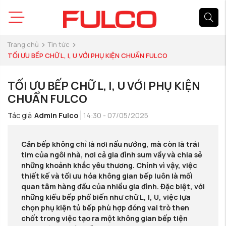
Trang chủ
Tin tức
TỐI ƯU BẾP CHỮ L, I, U VỚI PHỤ KIỆN CHUẨN FULCO
TỐI ƯU BẾP CHỮ L, I, U VỚI PHỤ KIỆN
CHUẨN FULCO
Tác giả
Admin Fulco
14:30 - 07/05/2025
Căn bếp không chỉ là nơi nấu nướng, mà còn là trái
tim của ngôi nhà, nơi cả gia đình sum vầy và chia sẻ
những khoảnh khắc yêu thương. Chính vì vậy, việc
thiết kế và tối ưu hóa không gian bếp luôn là mối
quan tâm hàng đầu của nhiều gia đình. Đặc biệt, với
những kiểu bếp phổ biến như chữ L, I, U, việc lựa
chọn
phụ kiện tủ bếp
phù hợp đóng vai trò then
chốt trong việc tạo ra một không gian bếp tiện