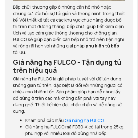
Bếp chữ I thường gặp ở những căn hộ nhỏ hoặc
chung cư, đòi hỏi sự tối giản và thông minh trong thiết
kế. Với thiết kế tất cả các khu vực chức năng được bố
trí trên một đường thẳng, bếp chữ I giúp tiết kiệm diện
tích và tạo cảm giác thông thoáng cho không gian.
FULCO sẽ giúp bạn biến căn bếp nhỏ trở nên tiện nghi
và rộng rãi hơn với những giải pháp
phụ kiện tủ bếp
tối ưu.
Giá nâng hạ FULCO - Tận dụng tủ
trên hiệu quả
Giá nâng hạ FULCO là giải pháp tuyệt vời để tận dụng
không gian tủ trên, đặc biệt là đối với những người có
chiều cao khiêm tốn. Sản phẩm giúp bạn dễ dàng lấy
đồ dùng ở trên cao mà không cần phải với tay hay
dùng ghế. Thiết kế hiện đại, chắc chắn và dễ dàng sử
dụng.
Khám phá các mẫu
Giá nâng hạ FULCO
Giá nâng hạ FULCO mã FC30-X có tải trọng 25kg,
phù hợp với nhiều loại đồ dùng nhà bếp.