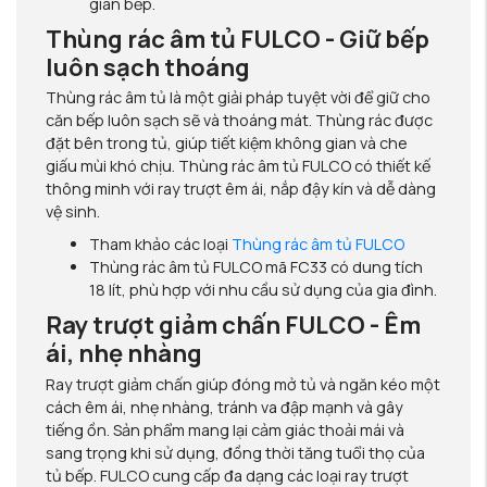
gian bếp.
Thùng rác âm tủ FULCO - Giữ bếp
luôn sạch thoáng
Thùng rác âm tủ là một giải pháp tuyệt vời để giữ cho
căn bếp luôn sạch sẽ và thoáng mát. Thùng rác được
đặt bên trong tủ, giúp tiết kiệm không gian và che
giấu mùi khó chịu. Thùng rác âm tủ FULCO có thiết kế
thông minh với ray trượt êm ái, nắp đậy kín và dễ dàng
vệ sinh.
Tham khảo các loại
Thùng rác âm tủ FULCO
Thùng rác âm tủ FULCO mã FC33 có dung tích
18 lít, phù hợp với nhu cầu sử dụng của gia đình.
Ray trượt giảm chấn FULCO - Êm
ái, nhẹ nhàng
Ray trượt giảm chấn giúp đóng mở tủ và ngăn kéo một
cách êm ái, nhẹ nhàng, tránh va đập mạnh và gây
tiếng ồn. Sản phẩm mang lại cảm giác thoải mái và
sang trọng khi sử dụng, đồng thời tăng tuổi thọ của
tủ bếp. FULCO cung cấp đa dạng các loại ray trượt