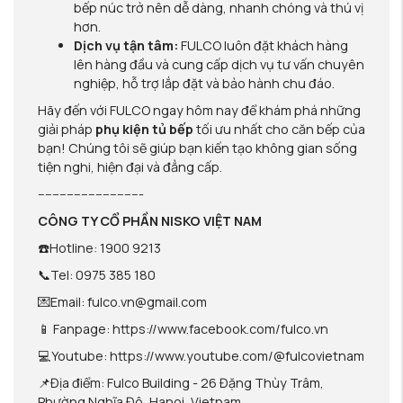
bếp núc trở nên dễ dàng, nhanh chóng và thú vị
hơn.
Dịch vụ tận tâm:
FULCO luôn đặt khách hàng
lên hàng đầu và cung cấp dịch vụ tư vấn chuyên
nghiệp, hỗ trợ lắp đặt và bảo hành chu đáo.
Hãy đến với FULCO ngay hôm nay để khám phá những
giải pháp
phụ kiện tủ bếp
tối ưu nhất cho căn bếp của
bạn! Chúng tôi sẽ giúp bạn kiến tạo không gian sống
tiện nghi, hiện đại và đẳng cấp.
-----------------------------
CÔNG TY CỔ PHẦN NISKO VIỆT NAM
☎️Hotline: 1900 9213
📞Tel: 0975 385 180
💌Email: fulco.vn@gmail.com
📱 Fanpage: https://www.facebook.com/fulco.vn
💻Youtube: https://www.youtube.com/@fulcovietnam
📌Địa điểm: Fulco Building - 26 Đặng Thùy Trâm,
Phường Nghĩa Đô, Hanoi, Vietnam