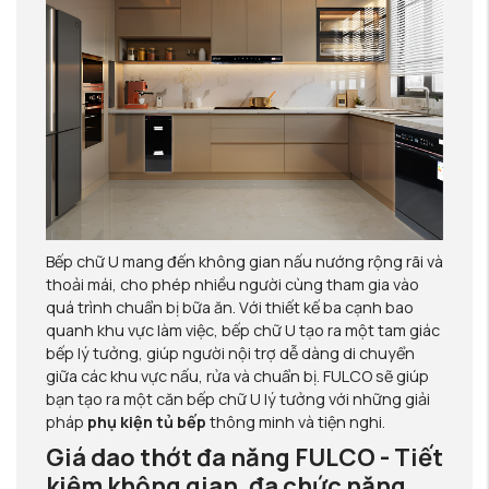
Bếp chữ U mang đến không gian nấu nướng rộng rãi và
thoải mái, cho phép nhiều người cùng tham gia vào
quá trình chuẩn bị bữa ăn. Với thiết kế ba cạnh bao
quanh khu vực làm việc, bếp chữ U tạo ra một tam giác
bếp lý tưởng, giúp người nội trợ dễ dàng di chuyển
giữa các khu vực nấu, rửa và chuẩn bị. FULCO sẽ giúp
bạn tạo ra một căn bếp chữ U lý tưởng với những giải
pháp
phụ kiện tủ bếp
thông minh và tiện nghi.
Giá dao thớt đa năng FULCO - Tiết
kiệm không gian, đa chức năng