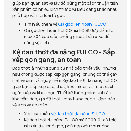
giúp bạn quan sát và lấy đồ dùng một cách thuận tiện.
Sản phẩm có nhiều kích thước và kiểu dáng khác nhau,
phù hợp với mọi loại tủ góc.
Tìm hiểu thêm về
Giá góc liên hoàn FULCO
Giá góc liên hoàn FULCO mã FC58 được làm từ
inox 304 cao cấp, chống gỉ sét, bền bỉ và dễ
dàng vệ sinh.
Kệ dao thớt đa năng FULCO - Sắp
xếp gọn gàng, an toàn
Dao thớt là những dụng cụ nhà bếp thiết yếu, nhưng
nếu không được sắp xếp gọn gàng, chúng có thể gây
mất vệ sinh và nguy hiểm. Kệ dao thớt đa năng FULCO
giúp bạn sắp xếp dao, thớt, kéo, muôi, vá... một cách
ngăn nắp và khoa học. Thiết kế thông minh với các
khe cắm dao, giá đỡ thớt, khay hứng nước... đảm bảo
vệ sinh và an toàn.
Xem các mẫu
Kệ dao thớt đa năng FULCO
Kệ dao thớt đa năng FULCO mã FC09-01 có thiết
kế hiện đại, nhỏ gọn, phù hợp với mọi không